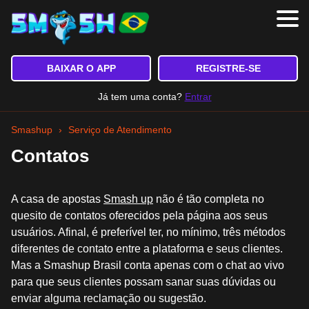
Aplicativo
BAIXAR O APP
REGISTRE-SE
Registro
Já tem uma conta?
Entrar
Entar
Smashup
›
Serviço de Atendimento
Bônus Disponíveis
Contatos
Depósito e Saque
A casa de apostas
Smash up
não é tão completa no
quesito de contatos oferecidos pela página aos seus
usuários. Afinal, é preferível ter, no mínimo, três métodos
diferentes de contato entre a plataforma e seus clientes.
Mas a Smashup Brasil conta apenas com o chat ao vivo
para que seus clientes possam sanar suas dúvidas ou
enviar alguma reclamação ou sugestão.